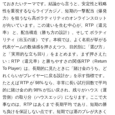
ておきたいテーマです。結論から言うと、安定性と戦略
性を重視するならライブカジノ、短期の一撃配当（爆発
力）を狙うなら高ボラティリティのオンラインスロット
が向いています。この違いを生む中心が、RTP（還元
率） と、配当構造（勝ち方の設計）、そして ボラティ
リティ（出玉の波） です。本稿では、よく名前が挙がる
代表ゲームの数値感を押さえつつ、目的別に「選び方」
と「実用的な立ち回り」をまとめます。まず押さえた
い：RTP（還元率）と勝ちやすさの関係RTP（Return
To Player）は、長期的に見たときに「賭け金のうち、ど
れくらいがプレイヤーに戻る設計か」を示す指標です。
たとえば RTP が 98% なら、非常に長い試行回数で平均
的に賭け金の約 98% が払い戻され、残りがハウス（運
営側）の取り分（ハウスエッジ）になります。ここで大
事なのは、RTP はあくまで 長期平均 であり、短期の勝
ち負けを保証しない点です。短期では運のブレが大きく