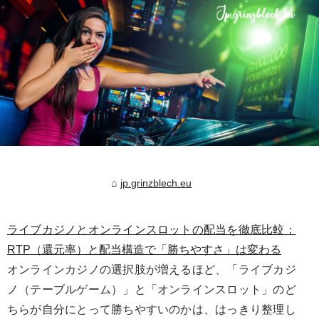
jp.grinzblech.eu
ライブカジノとオンラインスロットの配当を徹底比較：
RTP（還元率）と配当構造で「勝ちやすさ」は変わる
オンラインカジノの選択肢が増えるほど、「ライブカジ
ノ（テーブルゲーム）」と「オンラインスロット」のど
ちらが自分にとって勝ちやすいのかは、はっきり整理し