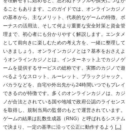
を理解せずに始めると、思わぬトラブルや損失につなが
ることもあります。このガイドでは、オンラインカジノ
の基本から、主なメリット、代表的なゲームの特徴、ボ
ーナスの活用法、そして何より重要な安全対策と資金管
理まで、初心者にも分かりやすく解説します。エンタメ
として前向きに楽しむための考え方を、一緒に整理して
いきましょう。オンラインカジノとは？基本をおさえよ
うオンラインカジノとは、インターネット上でカジノゲ
ームを提供するサービスの総称です。実際のカジノで遊
べるようなスロット、ルーレット、ブラックジャック、
バカラなどを、自宅や外出先から24時間いつでもプレイ
できるのが特徴です。多くのオンラインカジノは、カジ
ノが合法とされている国や地域で政府公認のライセンス
を取得し、規制当局の監督のもとで運営されています。
ゲームの結果は乱数生成器（RNG）と呼ばれるシステム
で決まり、一定の基準に沿って公正に動作するよう [
...
]